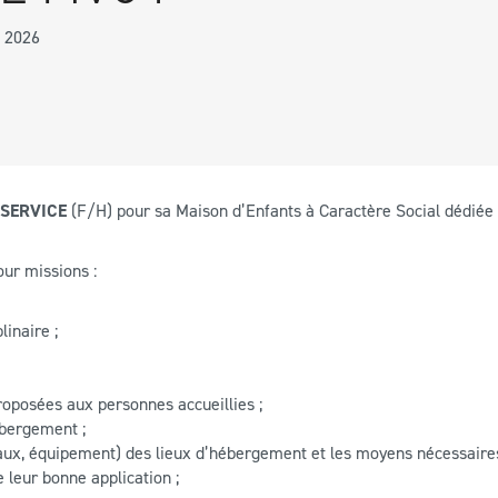
e 2026
 SERVICE
(F/H) pour sa Maison d’Enfants à Caractère Social dédiée à
our missions :
inaire ;
roposées aux personnes accueillies ;
ébergement ;
vaux, équipement) des lieux d’hébergement et les moyens nécessaires 
e leur bonne application ;